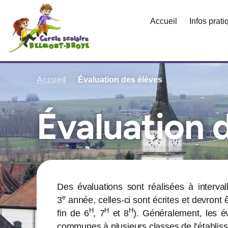
Aller
au
Accueil
Infos prat
contenu
Accueil
Évaluation des élèves
Évaluation 
Des évaluations sont réalisées à interval
e
3
année, celles-ci sont écrites et devront 
H
H
H
fin de 6
, 7
et 8
). Généralement, les év
communes à plusieurs classes de l’établis